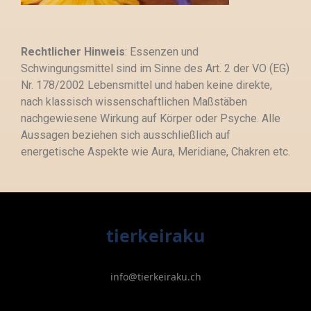
Rechtlicher Hinweis
: Essenzen und
Schwingungsmittel sind im Sinne des Art. 2 der VO (EG)
Nr. 178/2002 Lebensmittel und haben keine direkte,
nach klassisch wissenschaftlichen Maßstäben
nachgewiesene Wirkung auf Körper oder Psyche. Alle
Aussagen beziehen sich ausschließlich auf
energetische Aspekte wie Aura, Meridiane, Chakren etc.
tierkeiraku
info@tierkeiraku.ch